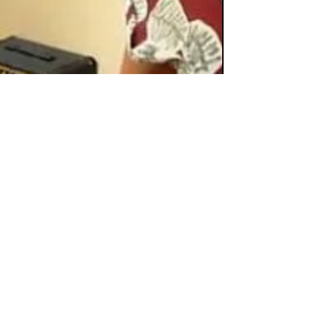
Oct 11, 2018
1 min read
En studio avec Jerryka
En studio avec Jerryka Jacques Gustave pour les
choeurs de mon album!