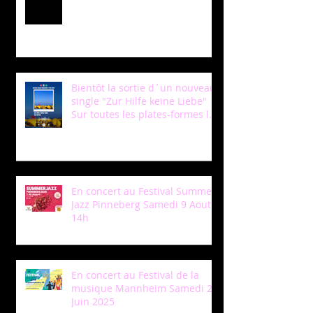
Bientôt la sortie d´un nouveau
single "Zur Hilfe keine Liebe"
Sur toutes les plates-formes le
12 Mars /Soon a new single
coming out "Zur Hilfe keine
Liebe " to be released on the
12th of March !
En concert au Festival Summer
Jazz Pinneberg Samedi 9 Aout a
14h
En concert au Festival de la
musique Mannheim Samedi 28
Juin 2025