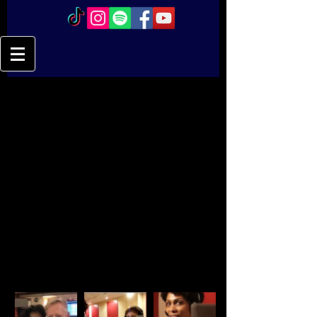
Oct 11, 2018
En studio avec Jerryka Jacques 
Gustave pour les choeurs de mon 
album!