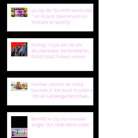
Le clip de "Zu Hilfe keine Liebe
" en écoute maintenant sur
Youtube et Spotify!
Freitag 17 Juli um 20 Uhr
@Lutterbeker Kartentelefon :
04343 9442 Tickets online:
Premier concert de notre
tournée d´été Jeudi 9 Juillet a
16h au Landesgartenschau
Neuss!
Bientôt le clip du nouveau
single "Zur Hilfe keine Liebe "