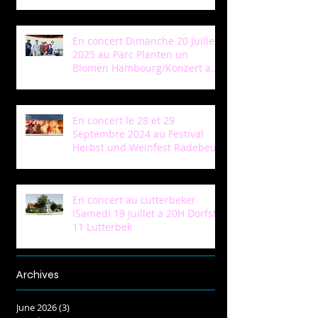
En concert Dimanche 20 Juillet
2025 au Parc Planten un
Blomen Hambourg/Konzert am
Sonntag 20 Juli in Park Planten
un Blomen Hamburg
En concert le 28 et 29
Septembre 2024 au Festival
Herbst und Weinfest Radebeul
En concert au Lutterbeker
!Samedi 19 Juillet a 20H Dorfstr
11 Lutterbek
Archives
June 2026
(3)
3 posts