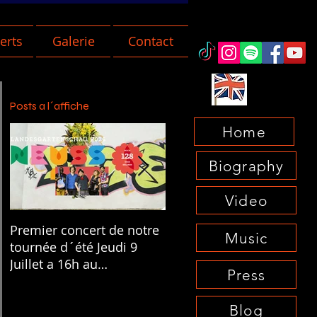
erts
Galerie
Contact
Posts a l´affiche
Home
Biography
Video
Premier concert de notre
Bientôt la sortie d´un
Music
tournée d´été Jeudi 9
nouveau single "Zur Hilfe
Juillet a 16h au
keine Liebe" Sur toutes
Press
Landesgartenschau
les plates-formes le 12
Neuss!
Mars /Soon a new single
Blog
coming out "Zur Hilfe