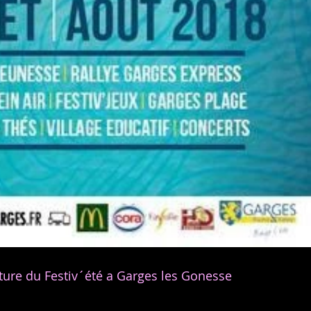
ture du Festiv´été a Garges les Gonesse