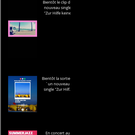
Bientôt le clip du
nouveau single
"Zur Hilfe keine
Liebe "
Bientôt la sortie d
´un nouveau
single "Zur Hilfe
keine Liebe" Sur
toutes les plates-
formes le 12 Mars
/Soon a new
single coming out
"Zur Hilfe keine
Liebe " to be
released on the
En concert au