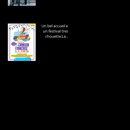
Un bel accueil et
un festival tres
chouette:Le
festival de la
chanson francaise
de
Montlucon!Diman
ch