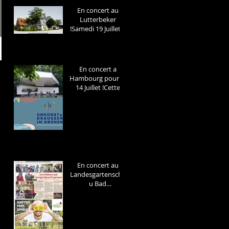
En concert au
Lutterbeker
!Samedi 19 Juillet a
20H Dorfstr 11
Lutterbek
En concert a
Hambourg pour le
14 Juillet !Cette
année notre fête
nationale sera
internationale ,
car nous jouerons
a Hambourg ,
invités pour la
deuxiéme fois aux
concerts du Parc
En concert au
Planten un
Landesgartenscha
Blomen!
u Bad
Gandersheim Mai
2023