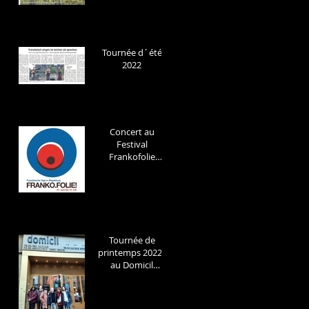
Tournée d´été
2022
Concert au
Festival
Frankofolie
Magdeburg
Samedi 25 Juin
/Samstag 25 Juni
in Festival
Frankofolie
Tournée de
printemps 2022 ,
au Domicil
Dortmund