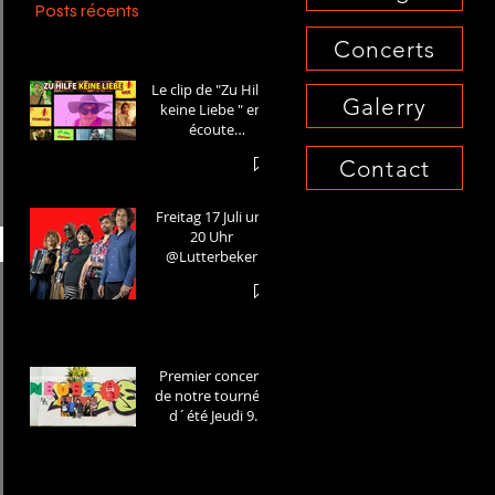
Posts récents
keine Liebe " to be
Concerts
released on the 12th of
March !
e 9
Le clip de "Zu Hilfe
Galerry
keine Liebe " en
écoute
maintenant sur
Contact
Youtube et
Spotify!
Freitag 17 Juli um
20 Uhr
@Lutterbeker
Kartentelefon :
04343 9442 Tickets
online:
Premier concert
de notre tournée
d´été Jeudi 9
Juillet a 16h au
Landesgartenscha
u Neuss!