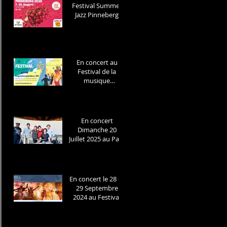
12th of March !
Festival Summer
Jazz Pinneberg
Samedi 9 Aout a
14h
En concert au
Festival de la
musique
Mannheim
Samedi 28 Juin
2025
En concert
Dimanche 20
Juillet 2025 au Parc
Planten un
Blomen
Hambourg/Konze
rt am Sonntag 20
En concert le 28 et
Juli in Park Planten
29 Septembre
un Blomen
2024 au Festival
Hamburg
Herbst und
Weinfest
Radebeul