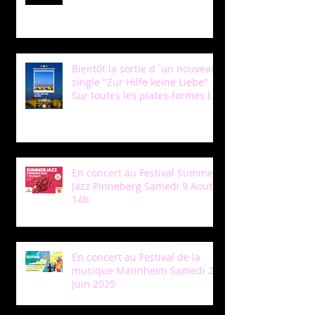
Bientôt la sortie d´un nouveau
single "Zur Hilfe keine Liebe"
Sur toutes les plates-formes le
12 Mars /Soon a new single
coming out "Zur Hilfe keine
Liebe " to be released on the
12th of March !
En concert au Festival Summer
Jazz Pinneberg Samedi 9 Aout a
14h
En concert au Festival de la
musique Mannheim Samedi 28
Juin 2025