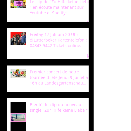
Le clip de "Zu Hilfe keine Liebe
" en écoute maintenant sur
Youtube et Spotify!
Freitag 17 Juli um 20 Uhr
@Lutterbeker Kartentelefon :
04343 9442 Tickets online:
Premier concert de notre
tournée d´été Jeudi 9 Juillet a
16h au Landesgartenschau
Neuss!
Bientôt le clip du nouveau
single "Zur Hilfe keine Liebe "