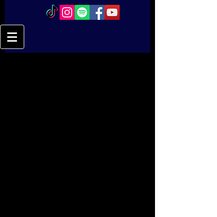
Apr 23, 2020
Nous étions si heureux de retrouver 
pour la deuxiéme fois les belles 
salles de Alter Bahnhof Kettwig a 
Essen et Domicil a Dortmund ....mais 
la crise sanitaire a eu raison de notre 
enthousiasme.Tournée prévue 
maintenant pour le printemps 2021!