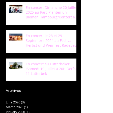
En concert Dimanche 20 Juillet
2025 au Parc Planten un
Blomen Hambourg/Konzert am
Sonntag 20 Juli in Park Planten
un Blomen Hamburg
En concert le 28 et 29
Septembre 2024 au Festival
Herbst und Weinfest Radebeul
En concert au Lutterbeker
!Samedi 19 Juillet a 20H Dorfstr
11 Lutterbek
Archives
June 2026
(3)
3 posts
March 2026
(1)
1 post
January 2026
(1)
1 post