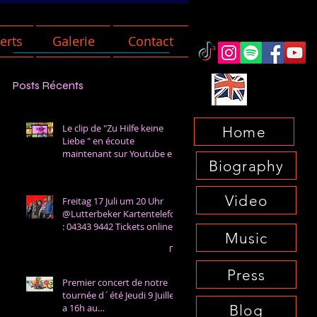
erts
Galerie
Contact
Posts Récents
Le clip de "Zu Hilfe keine
Home
Liebe " en écoute
maintenant sur Youtube et
Biography
Spotify!
Video
Freitag 17 Juli um 20 Uhr
@Lutterbeker Kartentelefon
: 04343 9442 Tickets online:
Music
Press
Premier concert de notre
tournée d´été Jeudi 9 Juillet
Blog
a 16h au