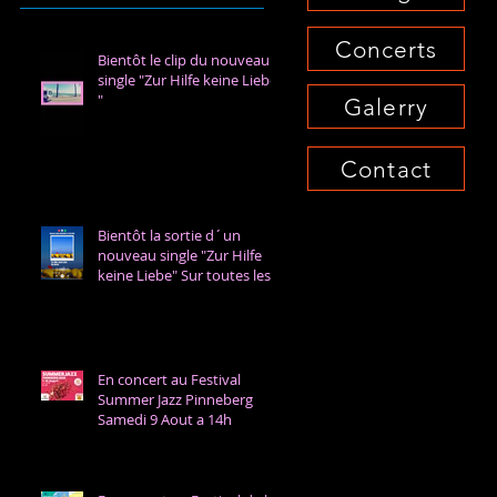
Landesgartenschau Neuss!
Concerts
Bientôt le clip du nouveau
single "Zur Hilfe keine Liebe
"
Galerry
Contact
Bientôt la sortie d´un
nouveau single "Zur Hilfe
keine Liebe" Sur toutes les
plates-formes le 12 Mars
/Soon a new single coming
out "Zur Hilfe keine Liebe "
to be released on the 12th
of March !
En concert au Festival
Summer Jazz Pinneberg
Samedi 9 Aout a 14h