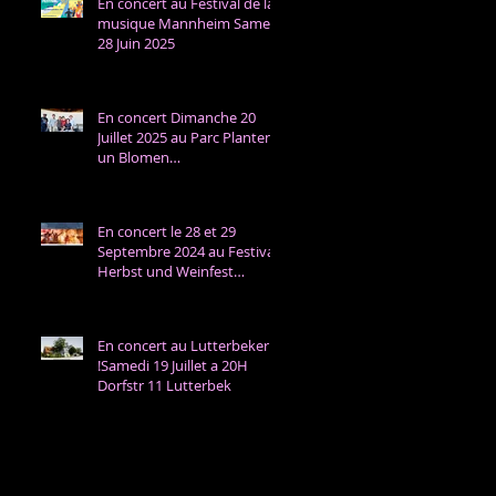
En concert au Festival de la
musique Mannheim Samedi
28 Juin 2025
En concert Dimanche 20
Juillet 2025 au Parc Planten
un Blomen
Hambourg/Konzert am
Sonntag 20 Juli in Park
Planten un Blomen
En concert le 28 et 29
Hamburg
Septembre 2024 au Festival
Herbst und Weinfest
Radebeul
En concert au Lutterbeker
!Samedi 19 Juillet a 20H
Dorfstr 11 Lutterbek