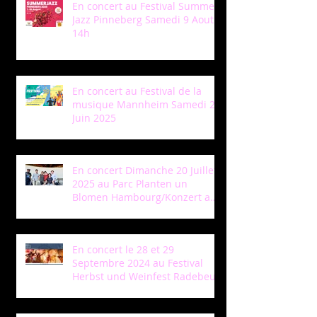
En concert au Festival Summer
Jazz Pinneberg Samedi 9 Aout a
14h
En concert au Festival de la
musique Mannheim Samedi 28
Juin 2025
En concert Dimanche 20 Juillet
2025 au Parc Planten un
Blomen Hambourg/Konzert am
Sonntag 20 Juli in Park Planten
un Blomen Hamburg
En concert le 28 et 29
Septembre 2024 au Festival
Herbst und Weinfest Radebeul