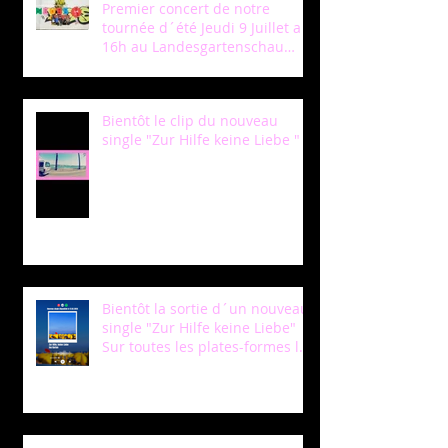
Premier concert de notre
tournée d´été Jeudi 9 Juillet a
16h au Landesgartenschau
Neuss!
Bientôt le clip du nouveau
single "Zur Hilfe keine Liebe "
Bientôt la sortie d´un nouveau
single "Zur Hilfe keine Liebe"
Sur toutes les plates-formes le
12 Mars /Soon a new single
coming out "Zur Hilfe keine
Liebe " to be released on the
12th of March !