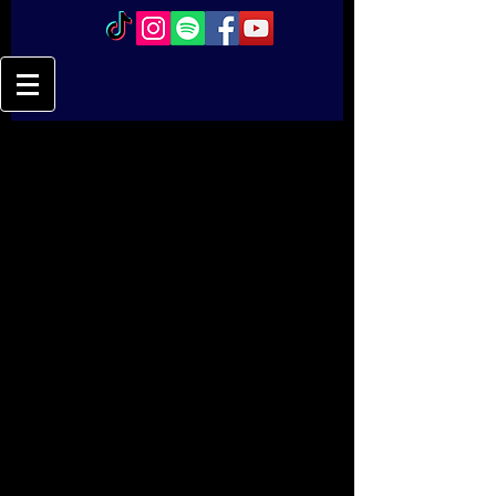
Feb 2, 2020
Quelle émotion de découvrir un 
beau matin que mon titre "Triste 
sort " est diffusé sur FIP!!!...Yeeaahhh! 
(Cri de joie étouffé pour ne pas 
réveiller les voisins !...) Merci a FIP, la 
radio que j´écoute jour et nuit, nuit 