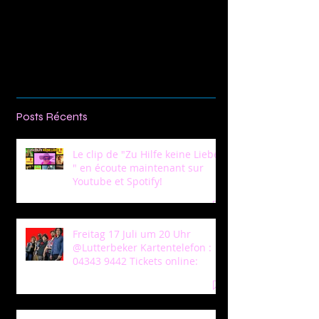
Write a comment...
Posts Récents
Le clip de "Zu Hilfe keine Liebe
" en écoute maintenant sur
Youtube et Spotify!
Freitag 17 Juli um 20 Uhr
@Lutterbeker Kartentelefon :
04343 9442 Tickets online: